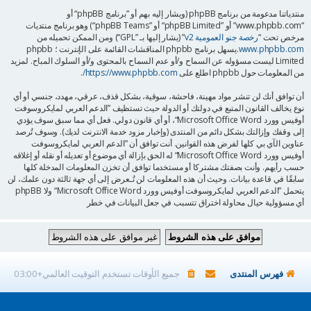
منتدياتنا مدعومة من برنامج phpBB (ويشار إليه بهم أو ”برنامج phpBB“ أو
“www.phpbb.com” أو ”phpBB Limited“ أو ”phpBB Teams“) وهو برنامج منتديات
مرخص تحت “
رخصة جنو العمومية v2
” (يشار إليها بـ ”GPL“) ومن الممكن تحميله من
www.phpbb.com
.يسهل برنامج phpbb المناقشات القائمة على الإنترنت ؛ phpbb
Limited ليست مسؤوله عن السماح و/أو عدم السماح بالمحتوى و/أو السلوك المباح. لمزيد
من المعلومات حول phpbb اطلع على
https://www.phpbb.com/
.
أن توافق أنك لن تنشر مواد مهينة، فاحشة، سوقية، بشكل قذف، عرقي، مهدد، جنسي أو أي
نوع يخالف القانون المتبع في دولتك أو الدولة حيث تستظيف ”الدعم العربي لمايكروسوفت
أوفيس وورد Microsoft Office Word“، أو أي قانون دولي. فعل أي مما سبق سوف يؤدي
إلى وقفك وإزالتك بشكل دائم من المنتدى (وإخبار مزود خدمة الانترنت لديك). وسوف تُرصد
عناوين الآي بي كلها لفرض هذه القوانين. أنت توافق أن ”الدعم العربي لمايكروسوفت
أوفيس وورد Microsoft Office Word“ له الحق بإزالة أي موضوع أو تعديله أو نقله أو إغلاقه
حسب رأيهم. وأنت بصفتك مشتركا أو مستخدما توافق أن تخزن المعلومات المدخلة كلها
سابقًا في قاعدة بيانات. وحيث أن هذه المعلومات لن تُـعرض إلى أي جهة ثالثة دون علمك، لن
يتحمل ”الدعم العربي لمايكروسوفت أوفيس وورد Microsoft Office Word“ ولا phpBB
أي مسؤولية حيال محاولة اختراق تتسبب في جعل البيانات في خطر
فهرس المنتدى
جميع الأوقات تستخدم
التوقيت العالمي+03:00