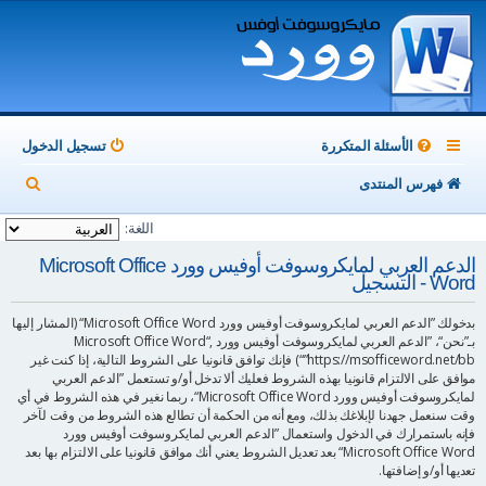
الأسئلة المتكررة
تسجيل الدخول
ب
فهرس المنتدى
ح
اللغة:
ث
الدعم العربي لمايكروسوفت أوفيس وورد Microsoft Office
Word - التسجيل
بدخولك ”الدعم العربي لمايكروسوفت أوفيس وورد Microsoft Office Word“ (المشار إليها
بـ”نحن“، ”الدعم العربي لمايكروسوفت أوفيس وورد Microsoft Office Word“,
”https://msofficeword.net/bb“) فإنك توافق قانونيا على الشروط التالية، إذا كنت غير
موافق على الالتزام قانونيا بهذه الشروط فعليك ألا تدخل أو/و تستعمل ”الدعم العربي
لمايكروسوفت أوفيس وورد Microsoft Office Word“، ربما نغير في هذه الشروط في أي
وقت سنعمل جهدنا لإبلاغك بذلك، ومع أنه من الحكمة أن تطالع هذه الشروط من وقت لآخر
فإنه باستمرارك في الدخول واستعمال ”الدعم العربي لمايكروسوفت أوفيس وورد
Microsoft Office Word“ بعد تعديل الشروط يعني أنك موافق قانونيا على الالتزام بها بعد
تعديها أو/و إضافتها.