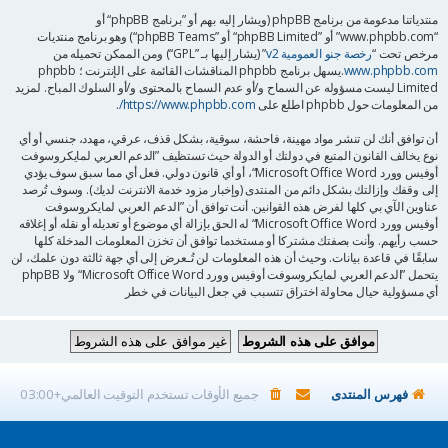
منتدياتنا مدعومة من برنامج phpBB (ويشار إليه بهم أو ”برنامج phpBB“ أو
“www.phpbb.com” أو ”phpBB Limited“ أو ”phpBB Teams“) وهو برنامج منتديات
مرخص تحت “
رخصة جنو العمومية v2
” (يشار إليها بـ ”GPL“) ومن الممكن تحميله من
www.phpbb.com
.يسهل برنامج phpbb المناقشات القائمة على الإنترنت ؛ phpbb
Limited ليست مسؤوله عن السماح و/أو عدم السماح بالمحتوى و/أو السلوك المباح. لمزيد
من المعلومات حول phpbb اطلع على
https://www.phpbb.com/
.
أن توافق أنك لن تنشر مواد مهينة، فاحشة، سوقية، بشكل قذف، عرقي، مهدد، جنسي أو أي
نوع يخالف القانون المتبع في دولتك أو الدولة حيث تستظيف ”الدعم العربي لمايكروسوفت
أوفيس وورد Microsoft Office Word“، أو أي قانون دولي. فعل أي مما سبق سوف يؤدي
إلى وقفك وإزالتك بشكل دائم من المنتدى (وإخبار مزود خدمة الانترنت لديك). وسوف تُرصد
عناوين الآي بي كلها لفرض هذه القوانين. أنت توافق أن ”الدعم العربي لمايكروسوفت
أوفيس وورد Microsoft Office Word“ له الحق بإزالة أي موضوع أو تعديله أو نقله أو إغلاقه
حسب رأيهم. وأنت بصفتك مشتركا أو مستخدما توافق أن تخزن المعلومات المدخلة كلها
سابقًا في قاعدة بيانات. وحيث أن هذه المعلومات لن تُـعرض إلى أي جهة ثالثة دون علمك، لن
يتحمل ”الدعم العربي لمايكروسوفت أوفيس وورد Microsoft Office Word“ ولا phpBB
أي مسؤولية حيال محاولة اختراق تتسبب في جعل البيانات في خطر
فهرس المنتدى
جميع الأوقات تستخدم
التوقيت العالمي+03:00