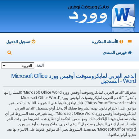
الأسئلة المتكررة
تسجيل الدخول
ب
فهرس المنتدى
ح
اللغة:
ث
الدعم العربي لمايكروسوفت أوفيس وورد Microsoft Office
Word - التسجيل
بدخولك ”الدعم العربي لمايكروسوفت أوفيس وورد Microsoft Office Word“ (المشار إليها
بـ”نحن“، ”الدعم العربي لمايكروسوفت أوفيس وورد Microsoft Office Word“,
”https://msofficeword.net/bb“) فإنك توافق قانونيا على الشروط التالية، إذا كنت غير
موافق على الالتزام قانونيا بهذه الشروط فعليك ألا تدخل أو/و تستعمل ”الدعم العربي
لمايكروسوفت أوفيس وورد Microsoft Office Word“، ربما نغير في هذه الشروط في أي
وقت سنعمل جهدنا لإبلاغك بذلك، ومع أنه من الحكمة أن تطالع هذه الشروط من وقت لآخر
فإنه باستمرارك في الدخول واستعمال ”الدعم العربي لمايكروسوفت أوفيس وورد
Microsoft Office Word“ بعد تعديل الشروط يعني أنك موافق قانونيا على الالتزام بها بعد
تعديها أو/و إضافتها.