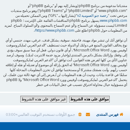
منتدياتنا مدعومة من برنامج phpBB (ويشار إليه بهم أو ”برنامج phpBB“ أو
“www.phpbb.com” أو ”phpBB Limited“ أو ”phpBB Teams“) وهو برنامج منتديات
مرخص تحت “
رخصة جنو العمومية v2
” (يشار إليها بـ ”GPL“) ومن الممكن تحميله من
www.phpbb.com
.يسهل برنامج phpbb المناقشات القائمة على الإنترنت ؛ phpbb
Limited ليست مسؤوله عن السماح و/أو عدم السماح بالمحتوى و/أو السلوك المباح. لمزيد
من المعلومات حول phpbb اطلع على
https://www.phpbb.com/
.
أن توافق أنك لن تنشر مواد مهينة، فاحشة، سوقية، بشكل قذف، عرقي، مهدد، جنسي أو أي
نوع يخالف القانون المتبع في دولتك أو الدولة حيث تستظيف ”الدعم العربي لمايكروسوفت
أوفيس وورد Microsoft Office Word“، أو أي قانون دولي. فعل أي مما سبق سوف يؤدي
إلى وقفك وإزالتك بشكل دائم من المنتدى (وإخبار مزود خدمة الانترنت لديك). وسوف تُرصد
عناوين الآي بي كلها لفرض هذه القوانين. أنت توافق أن ”الدعم العربي لمايكروسوفت
أوفيس وورد Microsoft Office Word“ له الحق بإزالة أي موضوع أو تعديله أو نقله أو إغلاقه
حسب رأيهم. وأنت بصفتك مشتركا أو مستخدما توافق أن تخزن المعلومات المدخلة كلها
سابقًا في قاعدة بيانات. وحيث أن هذه المعلومات لن تُـعرض إلى أي جهة ثالثة دون علمك، لن
يتحمل ”الدعم العربي لمايكروسوفت أوفيس وورد Microsoft Office Word“ ولا phpBB
أي مسؤولية حيال محاولة اختراق تتسبب في جعل البيانات في خطر
فهرس المنتدى
جميع الأوقات تستخدم
التوقيت العالمي+03:00