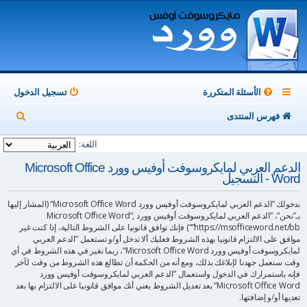
الأسئلة المتكررة
تسجيل الدخول
ب
فهرس المنتدى
ح
اللغة:
ث
الدعم العربي لمايكروسوفت أوفيس وورد Microsoft Office
Word - التسجيل
بدخولك ”الدعم العربي لمايكروسوفت أوفيس وورد Microsoft Office Word“ (المشار إليها
بـ”نحن“، ”الدعم العربي لمايكروسوفت أوفيس وورد Microsoft Office Word“,
”https://msofficeword.net/bb“) فإنك توافق قانونيا على الشروط التالية، إذا كنت غير
موافق على الالتزام قانونيا بهذه الشروط فعليك ألا تدخل أو/و تستعمل ”الدعم العربي
لمايكروسوفت أوفيس وورد Microsoft Office Word“، ربما نغير في هذه الشروط في أي
وقت سنعمل جهدنا لإبلاغك بذلك، ومع أنه من الحكمة أن تطالع هذه الشروط من وقت لآخر
فإنه باستمرارك في الدخول واستعمال ”الدعم العربي لمايكروسوفت أوفيس وورد
Microsoft Office Word“ بعد تعديل الشروط يعني أنك موافق قانونيا على الالتزام بها بعد
تعديها أو/و إضافتها.