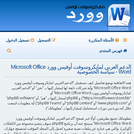
الأسئلة المتكررة
التسجيل
تسجيل الدخول
ب
فهرس المنتدى
ح
الدعم العربي لمايكروسوفت أوفيس وورد Microsoft Office
ث
Word - سياسة الخصوصية
هذه الاتفاقية توضع تفاصيل كيف تستعمل ”الدعم العربي لمايكروسوفت أوفيس وورد
Microsoft Office Word“ وأية شركات تابعة لها (مشار إليها بـ ”نحن“ أو ”الدعم العربي
لمايكروسوفت أوفيس وورد Microsoft Office Word“ أو
”https://msofficeword.net/bb“) و phpBB (مشار إليها بـ ”هم“, أو ”phpBB software“
أو “www.phpbb.com” أو ”phpBB Limited“ أو ”phpBB Teams“) أية معلومات جُمعت
خلال أية دورة من دورات استخدامك (مشار إليها بـ ”معلوماتك“).
معلوماتك تجمع بطريقين، أولًا عبر تصفح ”الدعم العربي لمايكروسوفت أوفيس وورد
Microsoft Office Word“ سينتج عنه أن برنامج phpBB سوف ينشئ مجموعة من الكعكات
(كوكيز)، والتي هي عبارة عن ملفات نصية صغيرة تُحمل إلى المجلد المؤقت لمتصفح جهازك،
أول كوكيين يحتويات على تعريف المستخدم ومعرف جلسة مجهول، يعينهما لك تلقائيًا برنامج