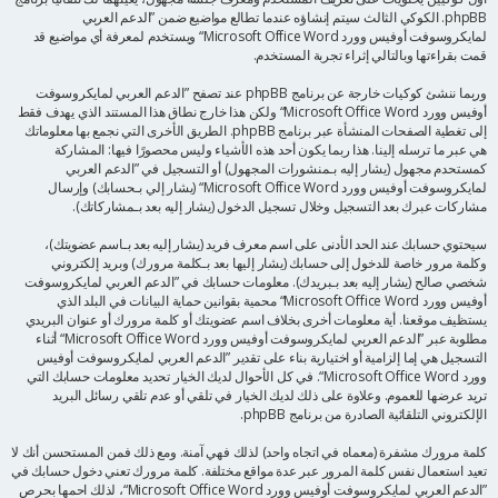
phpBB. الكوكي الثالث سيتم إنشاؤه عندما تطالع مواضيع ضمن ”الدعم العربي
لمايكروسوفت أوفيس وورد Microsoft Office Word“ ويستخدم لمعرفة أي مواضيع قد
قمت بقراءتها وبالتالي إثراء تجربة المستخدم.
وربما ننشئ كوكيات خارجة عن برنامج phpBB عند تصفح ”الدعم العربي لمايكروسوفت
أوفيس وورد Microsoft Office Word“ ولكن هذا خارج نطاق هذا المستند الذي يهدف فقط
إلى تغطية الصفحات المنشأة عبر برنامج phpBB. الطريق الأخرى التي نجمع بها معلوماتك
هي عبر ما ترسله إلينا. هذا ربما يكون أحد هذه الأشياء وليس محصورًا فيها: المشاركة
كمستحدم مجهول (يشار إليه بـمنشورات المجهول) أو التسجيل في ”الدعم العربي
لمايكروسوفت أوفيس وورد Microsoft Office Word“ (يشار إلي بـحسابك) وإرسال
مشاركات عبرك بعد التسجيل وخلال تسجيل الدخول (يشار إليه بعد بـمشاركاتك).
سيحتوي حسابك عند الحد الأدنى على اسم معرف فريد (يشار إليه بعد بـاسم عضويتك)،
وكلمة مرور خاصة للدخول إلى حسابك (يشار إليها بعد بـكلمة مرورك) وبريد إلكتروني
شخصي صالح (يشار إليه بعد بـبريدك). معلومات حسابك في ”الدعم العربي لمايكروسوفت
أوفيس وورد Microsoft Office Word“ محمية بقوانين حماية البيانات في البلد الذي
يستظيف موقعنا. أية معلومات أخرى بخلاف اسم عضويتك أو كلمة مرورك أو عنوان البريدي
مطلوبة عبر ”الدعم العربي لمايكروسوفت أوفيس وورد Microsoft Office Word“ أثناء
التسجيل هي إما إلزامية أو اختيارية بناء على تقدير ”الدعم العربي لمايكروسوفت أوفيس
وورد Microsoft Office Word“. في كل الأحوال لديك الخيار تحديد معلومات حسابك التي
تريد عرضها للعموم. وعلاوة على ذلك لديك الخيار في تلقي أو عدم تلقي رسائل البريد
الإلكتروني التلقائية الصادرة من برنامج phpBB.
كلمة مرورك مشفرة (معماه في اتجاه واحد) لذلك فهي آمنة. ومع ذلك فمن المستحسن أنك لا
تعيد استعمال نفس كلمة المرور عبر عدة مواقع مختلفة. كلمة مرورك تعني دخول حسابك في
”الدعم العربي لمايكروسوفت أوفيس وورد Microsoft Office Word“، لذلك احمها بحرص