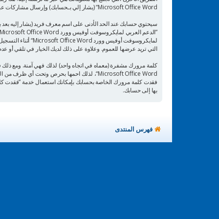
Microsoft Office Word“ (يشار إلي بـحسابك) وإرسال مشاركات عبرك بعد التسجيل وخلال تسجيل الدخول (يشار إليه بعد بـمشاركاتك).
سيحتوي حسابك عند الحد الأدنى على اسم معرف فريد (يشار إليه بعد ب
التي تريد عرضها للعموم. وعلاوة على ذلك لديك الخيار في تلقي أو عدم تلقي
كلمة مرورك مشفرة (معماه في اتجاه واحد) لذلك فهي آمنة. ومع ذلك
بها إلى حسابك.
فهرس المنتدى