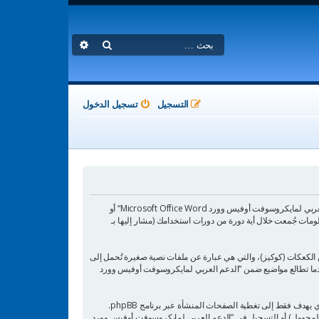
بحث
بحث متقدم
التسجيل
تسجيل الدخول
هذه الاتفاقية توضع تفاصيل كيف تستعمل ”الدعم العربي لمايكروسوفت أوفيس وورد Microsoft Office Word“ وأية شركات تابعة لها (مشار إليها بـ ”نحن“ أو ”الدعم العربي لمايكروسوفت أوفيس وورد Microsoft Office Word“ أو
https“) و phpBB (مشار إليها بـ ”هم“, أو ”phpBB software“ أو “www.phpbb.com” أو ”phpBB Limited“ أو ”phpBB Teams“) أية معلومات جُمعت خلال أية دورة من دورات استخدامك (مشار إليها بـ
يكروسوفت أوفيس وورد Microsoft Office Word“ سينتج عنه أن برنامج phpBB سوف ينشئ مجموعة من الكعكات (كوكيز)، والتي هي عبارة عن ملفات نصية صغيرة تُحمل إلى
عرف جلسة مجهول، يعينهما لك تلقائيًا برنامج phpBB. الكوكي الثالث سيتم إنشاؤه عندما تطالع مواضيع ضمن ”الدعم العربي لمايكروسوفت أوفيس وورد
وربما ننشئ كوكيات خارجة عن برنامج phpBB عند تصفح ”الدعم العربي لمايكروسوفت أوفيس وورد Microsoft Office Word“ ولكن هذا خارج نطاق هذا المستند الذي يهدف فقط إلى تغطية الصفحات المنشأة عبر برنامج phpBB.
ات المجهول) أو التسجيل في ”الدعم العربي لمايكروسوفت أوفيس وورد