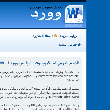
روابط سريعة
الأسئلة المتكررة
فهرس المنتدى
الدعم العربي لمايكروسوفت أوفيس وورد Microsoft Office Word - سياسة الخصوصية
”معلوماتك“).
Microsoft Office Word“ ويستخدم لمعرفة أي مواضيع قد قمت بقراءتها وبالتالي إثراء تجربة المستخدم.
الطريق الأخرى التي نجمع بها معلوماتك هي عبر ما ترسله إلينا. هذا