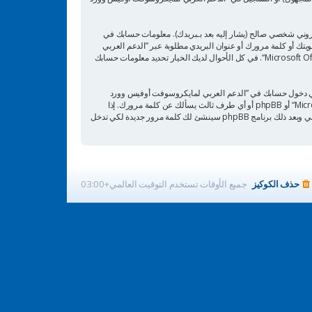
تروني شخصي صالح (يشار إليه بعد بـبريدك). معلومات حسابك في
لومات أخرى بخلاف اسم عضويتك أو كلمة مرورك أو عنوان البريدي مطلوبة عبر ”الدعم العربي
لمايكروسوفت أوفيس وورد Microsoft Office Word“ أثناء التسجيل هي إما إلزامية أو اختيارية بناء على تقدير ”الدعم العربي لمايكروسوفت أوفيس وورد Microsoft Office Word“. في كل الأحوال لديك الخيار تحديد معلومات حسابك
عني دخول حسابك في ”الدعم العربي لمايكروسوفت أوفيس وورد
Microsoft Office Word“، لذلك احمها بحرص وتحت أي ظرف من الظروف لا تعطها أحدًا لها علاقة بـ”الدعم العربي لمايكروسوفت أوفيس وورد Microsoft Office Word“ أو phpBB أو أي طرف ثالث يسألك عن كلمة مرورك. إذا
فقدت كلمة مرورك الخاصة بحسابك بإمكانك استعمال خدمة ”فقدت كلمة المرور“ المقدمة من برنامج phpBB. هذه العملية ستسألك عن اسم عضويتك وبريدك الإلكتروني وبعد ذلك برنامج phpBB سينشئ لك كلمة مرور جديدة لكي تدخل
حذف الكوكيز
جميع الأوقات تستخدم
التوقيت العالمي+03:00