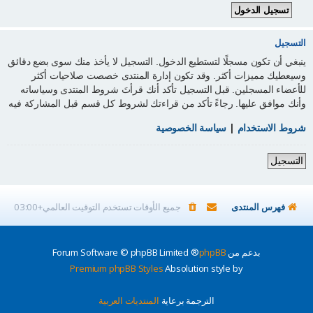
التسجيل
ينبغي أن تكون مسجلًا لتستطيع الدخول. التسجيل لا يأخذ منك سوى بضع دقائق
وسيعطيك مميزات أكثر. وقد تكون إدارة المنتدى خصصت صلاحيات أكثر
للأعضاء المسجلين. قبل التسجيل تأكد أنك قرأتَ شروط المنتدى وسياساته
وأنك موافق عليها. رجاءً تأكد من قراءتك لشروط كل قسم قبل المشاركة فيه
شروط الاستخدام
|
سياسة الخصوصية
التسجيل
فهرس المنتدى
جميع الأوقات تستخدم
التوقيت العالمي+03:00
بدعم من
phpBB
® Forum Software © phpBB Limited
Premium phpBB Styles
Absolution style by
الترجمة برعاية
المنتديات العربية