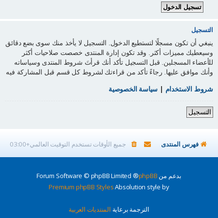
التسجيل
ينبغي أن تكون مسجلًا لتستطيع الدخول. التسجيل لا يأخذ منك سوى بضع دقائق
وسيعطيك مميزات أكثر. وقد تكون إدارة المنتدى خصصت صلاحيات أكثر
للأعضاء المسجلين. قبل التسجيل تأكد أنك قرأتَ شروط المنتدى وسياساته
وأنك موافق عليها. رجاءً تأكد من قراءتك لشروط كل قسم قبل المشاركة فيه
شروط الاستخدام
|
سياسة الخصوصية
التسجيل
فهرس المنتدى
جميع الأوقات تستخدم
التوقيت العالمي+03:00
بدعم من
phpBB
® Forum Software © phpBB Limited
Premium phpBB Styles
Absolution style by
الترجمة برعاية
المنتديات العربية