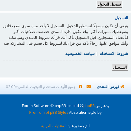
التسجيل
ينبغي أن تكون مسجلًا لتستطيع الدخول. التسجيل لا يأخذ منك سوى بضع دقائق
وسيعطيك مميزات أكثر. وقد تكون إدارة المنتدى خصصت صلاحيات أكثر
للأعضاء المسجلين. قبل التسجيل تأكد أنك قرأتَ شروط المنتدى وسياساته
وأنك موافق عليها. رجاءً تأكد من قراءتك لشروط كل قسم قبل المشاركة فيه
شروط الاستخدام
|
سياسة الخصوصية
التسجيل
فهرس المنتدى
جميع الأوقات تستخدم
التوقيت العالمي+03:00
بدعم من
phpBB
® Forum Software © phpBB Limited
Premium phpBB Styles
Absolution style by
الترجمة برعاية
المنتديات العربية