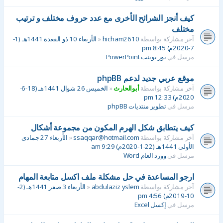
كيف أنجز الشرائح الأخرى مع عدد حروف مختلف و ترتيب
مختلف
آخر مشاركة بواسطة
hicham2610
«
الأربعاء 10 ذو القعدة 1441هـ (1-
7-2020م) 8:45 pm
مرسل في
بور بوينت PowerPoint
موقع عربي جديد لدعم phpBB
آخر مشاركة بواسطة
أبوالحارث
«
الخميس 26 شوال 1441هـ (18-6-
2020م) 12:33 pm
مرسل في
تطوير منتديات phpBB
كيف يتطابق شكل الهرم المكون من مجموعة أشكال
آخر مشاركة بواسطة
ssaqqar@hotmail.com
«
الأربعاء 27 جمادى
الأولى 1441هـ (22-1-2020م) 9:29 am
مرسل في
وورد العام Word
ارجو المساعدة في حل مشكلة ملف اكسل متابعة المهام
آخر مشاركة بواسطة
abdulaziz yslem
«
الأربعاء 3 صفر 1441هـ (2-
10-2019م) 4:56 pm
مرسل في
إكسل Excel