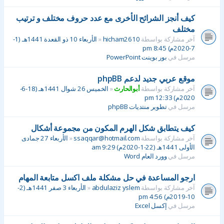
كيف أنجز الشرائح الأخرى مع عدد حروف مختلف و ترتيب
مختلف
آخر مشاركة بواسطة
hicham2610
«
الأربعاء 10 ذو القعدة 1441هـ (1-
7-2020م) 8:45 pm
مرسل في
بور بوينت PowerPoint
موقع عربي جديد لدعم phpBB
آخر مشاركة بواسطة
أبوالحارث
«
الخميس 26 شوال 1441هـ (18-6-
2020م) 12:33 pm
مرسل في
تطوير منتديات phpBB
كيف يتطابق شكل الهرم المكون من مجموعة أشكال
آخر مشاركة بواسطة
ssaqqar@hotmail.com
«
الأربعاء 27 جمادى
الأولى 1441هـ (22-1-2020م) 9:29 am
مرسل في
وورد العام Word
ارجو المساعدة في حل مشكلة ملف اكسل متابعة المهام
آخر مشاركة بواسطة
abdulaziz yslem
«
الأربعاء 3 صفر 1441هـ (2-
10-2019م) 4:56 pm
مرسل في
إكسل Excel