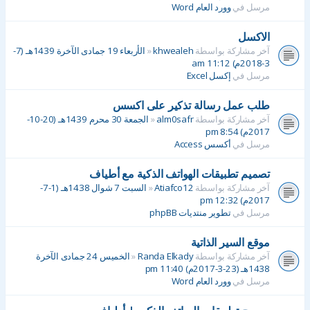
مرسل في
وورد العام Word
الاكسل
آخر مشاركة بواسطة
khwealeh
«
الأربعاء 19 جمادى الآخرة 1439هـ (7-
3-2018م) 11:12 am
مرسل في
إكسل Excel
طلب عمل رسالة تذكير على اكسس
آخر مشاركة بواسطة
alm0safr
«
الجمعة 30 محرم 1439هـ (20-10-
2017م) 8:54 pm
مرسل في
أكسس Access
تصميم تطبيقات الهواتف الذكية مع أطياف
آخر مشاركة بواسطة
Atiafco12
«
السبت 7 شوال 1438هـ (1-7-
2017م) 12:32 pm
مرسل في
تطوير منتديات phpBB
موقع السير الذاتية
آخر مشاركة بواسطة
Randa Elkady
«
الخميس 24 جمادى الآخرة
1438هـ (23-3-2017م) 11:40 pm
مرسل في
وورد العام Word