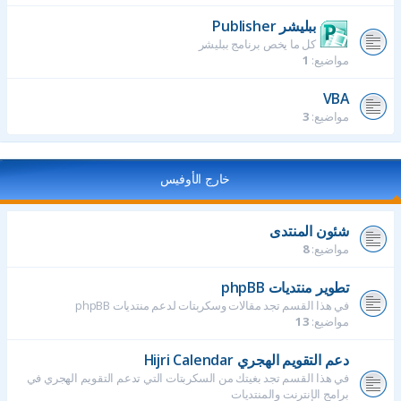
ببليشر Publisher
كل ما يخص برنامج ببليشر
مواضيع:
1
VBA
مواضيع:
3
خارج الأوفيس
شئون المنتدى
مواضيع:
8
تطوير منتديات phpBB
في هذا القسم تجد مقالات وسكربتات لدعم منتديات phpBB
مواضيع:
13
دعم التقويم الهجري Hijri Calendar
في هذا القسم تجد بغيتك من السكربتات التي تدعم التقويم الهجري في
برامج الإنترنت والمنتديات