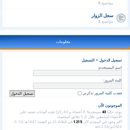
مواضيع:
3
سجل الزوار
مواضيع:
2
معلومات
تسجيل الدخول
•
التسجيل
اسم المستخدم:
كلمة المرور:
فقدت كلمة المرور
تذكرني
الموجودون الآن
يوجد حاليًا
43
مستخدمًا : لا أعضاء، و 43 زائرًا (هذه البيانات تعتمد على
الأعضاء النشطين خلال الـ 5 دقائق الماضية)
أكثر وجود في المنتدى كان
1215
في الثلاثاء 25 ذو القعدة 1447هـ (12-5-
2026م) 2:56 am