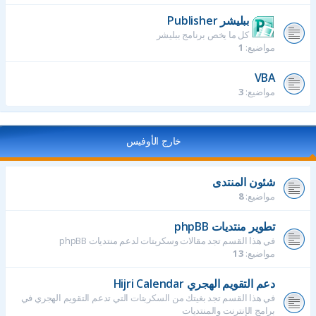
ببليشر Publisher
كل ما يخص برنامج ببليشر
مواضيع:
1
VBA
مواضيع:
3
خارج الأوفيس
شئون المنتدى
مواضيع:
8
تطوير منتديات phpBB
في هذا القسم تجد مقالات وسكربتات لدعم منتديات phpBB
مواضيع:
13
دعم التقويم الهجري Hijri Calendar
في هذا القسم تجد بغيتك من السكربتات التي تدعم التقويم الهجري في
برامج الإنترنت والمنتديات