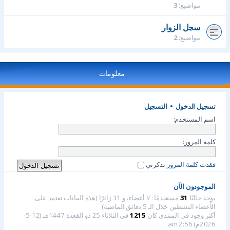
مواضيع:
3
سجل الزوار
مواضيع:
2
معلومات
تسجيل الدخول
•
التسجيل
اسم المستخدم:
كلمة المرور:
فقدت كلمة المرور
تذكرني
الموجودون الآن
يوجد حاليًا
31
مستخدمًا : لا أعضاء، و 31 زائرًا (هذه البيانات تعتمد على
الأعضاء النشطين خلال الـ 5 دقائق الماضية)
أكثر وجود في المنتدى كان
1215
في الثلاثاء 25 ذو القعدة 1447هـ (12-5-
2026م) 2:56 am