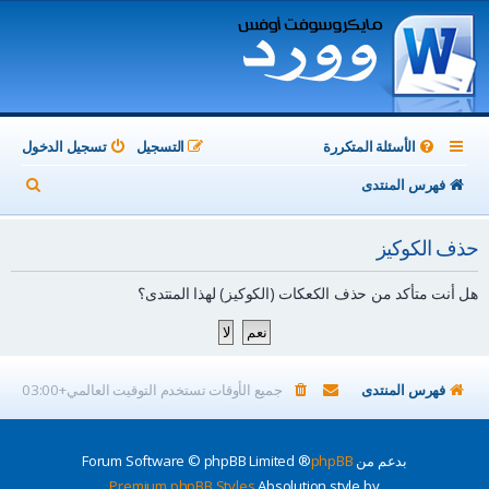
الأسئلة المتكررة
التسجيل
تسجيل الدخول
ب
فهرس المنتدى
ح
حذف الكوكيز
ث
هل أنت متأكد من حذف الكعكات (الكوكيز) لهذا المنتدى؟
فهرس المنتدى
جميع الأوقات تستخدم
التوقيت العالمي+03:00
بدعم من
phpBB
® Forum Software © phpBB Limited
Premium phpBB Styles
Absolution style by