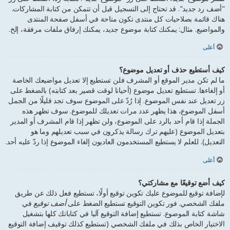
"أضف رد جديد". قد تحتاج إلى التسجيل قبل أن تتمكن من كتابة المشاركات.
هناك قائمة بصلاحيات كل منتدى تكون متاحة في أسفل صفحة المنتدى
والمواضيع. مثال: يمكنك كتابة موضوع جديد، يمكنك إرفاق ملفات مرفقة، إلخ.
أعلى
كيف أستطيع حذف أو تعديل موضوع؟
ما لم تكن مدير الموقع أو المشرف فلن تستطيع إلا تعديل مواضيعك الخاصة
أو إلغاءها. تستطيع تعديل موضوع (أحيانا لوقت قصير بعد كتابته) بالضغط على
زر تعديل عند نفس الموضوع. إذا رُدّ على الموضوع سوف تجد قليلًا من الجمل
أسفل الموضوع، هذا يظهر عدد مرات تعديلك للموضوع. سوف تظهر هذه
الجملة إذا قام أحد بالرد على الموضوع، ولن تظهر إذا قام المشرف أو المدير
بتعديل الموضوع (عليهم ترك رسالة يذكرون في سبب تعديلهم وما هو
التعديل). للعلم لا يستطيع المستخدمون العاديون إلغاء الموضوع إذا ردّ عليه أحد.
أعلى
كيف أضع توقيعًا مع مشاركتي؟
لإضافة توقيع للموضوع عليك تكوين توقيع أولًا، تستطيع فعل ذلك عن طريق
ملفك الشخصي. فور تكوين التوقيع تستطيع الضغط على
أضف توقيع
في
شاشة كتابة الموضوع. تستطيع إضافة التوقيع آليا في كتاباتك كلها بتشغيل
الاختيار الخاص بذلك في ملفك الشخصي (تستطيع كذلك توقيف إضافة التوقيع