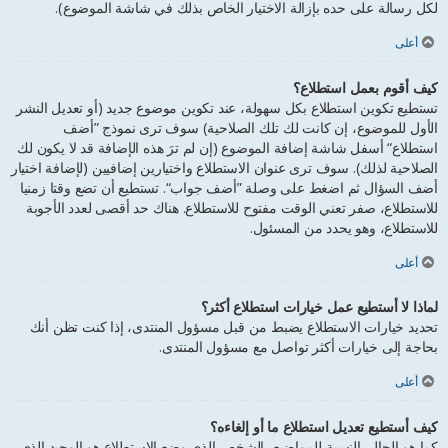
لكل رسالة على حده بإزالة الاختيار الخاص بذلك في شاشة الموضوع).
أعلى
كيف أقوم بعمل استطلاع؟
تستطيع تكوين استطلاع بكل سهولة، عند تكوين موضوع جديد (أو تعديل النشر
الأول للموضوع، إن كانت لك تلك الصلاحية) سوف ترى نموذج ”أضف
استطلاع“ أسفل شاشة إضافة الموضوع (إن لم ترَ هذه الإضافة قد لا يكون لك
الصلاحية لذلك). سوف ترى عنوان الاستطلاع واختيارين إضافيين (لإضافة اختيار
أضف السؤال ثم اضغط على وصلة ”أضف جواب“. تستطيع أن تضع وقتا زمنيا
للاستطلاع، صفر تعني الوقت مفتوح للاستطلاع. هناك حد أقصى لعدد الأجوبة
للاستطلاع، وهو يحدد من المسئول.
أعلى
لماذا لا أستطيع عمل خيارات استطلاع أكثر؟
تحديد خيارات الاستطلاع يضبط من قبل مسؤول المنتدى، إذا كنت تظن أنك
بحاجة إلى خيارات أكثر تواصل مع مسؤول المنتدى.
أعلى
كيف أستطيع تعديل استطلاع ما أو إلغاءه؟
كما هو الحال بالنسبة للمواضيع، الشخص الذي وضع الاستطلاع هو الوحيد الذي