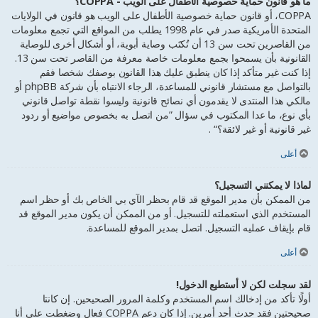
ما هو قانون حماية خصوصية الأطفال على الويب - COPPA؟
COPPA، أو قانون حماية خصوصية الأطفال على الويب هو قانون في الولايات
المتحدة الأمريكية صدر في عام 1998 يطلب من المواقع التي تجمع معلومات
من القاصرين تحت سن 13 أن تُكتَب وصاية أبوية، أو أشكال أخرى للوصاية
القانونية بأن يسمحوا بجمع معلومات خاصة معرفة من القاصر تحت سن 13.
إذا كنت غير متأكد إذا كان ينطبق عليك هذا القانون بوصفك شخصا فقم
بالتواصل مع مستشار قانوني للمساعدة، الرجاء الانتباه بأن شركة phpBB أو
مالكي هذا المنتدى لا يقدمون أي نصائح قانونية وليسوا نقطة تواصل قانوني
بأي نوع، ما عدا المكتوب في سؤال ”من اتصل به بخصوص مواضيع أو ردود
غير قانونية أو غير لائقة؟“ .
أعلى
لماذا لا يمكنني التسجيل؟
من الممكن بأن مدير الموقع قد قام بحظر الآي بي الخاص بك أو حظر اسم
المستخدم الذي استعملته للتسجيل. أو من الممكن أن يكون مدير الموقع قد
قام بإيقاف عمليه التسجيل. اتصل بمدير الموقع للمساعدة.
أعلى
لقد سجلت لكن لا أستطيع الدخول!
أولًا تأكد من إدخالك اسم المستخدم وكلمة المرور الصحيحين. إن كانتا
صحيحتين فقد حدث أحد أمرين. إذا كان دعم COPPA فعال وضغطت على أنا