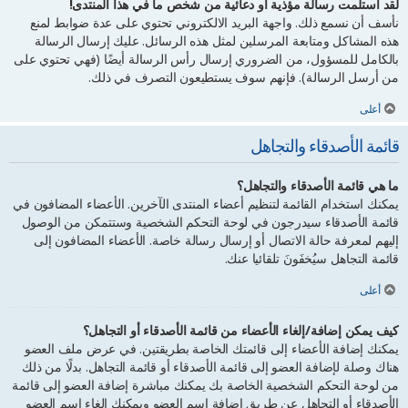
لقد استلمت رسالة مؤذية أو دعائية من شخص ما في هذا المنتدى!
نأسف أن نسمع ذلك. واجهة البريد الالكتروني تحتوي على عدة ضوابط لمنع
هذه المشاكل ومتابعة المرسلين لمثل هذه الرسائل. عليك إرسال الرسالة
بالكامل للمسؤول، من الضروري إرسال رأس الرسالة أيضًا (فهي تحتوي على
من أرسل الرسالة). فإنهم سوف يستطيعون التصرف في ذلك.
أعلى
قائمة الأصدقاء والتجاهل
ما هي قائمة الأصدقاء والتجاهل؟
يمكنك استخدام القائمة لتنظيم أعضاء المنتدى الآخرين. الأعضاء المضافون في
قائمة الأصدقاء سيدرجون في لوحة التحكم الشخصية وستتمكن من الوصول
إليهم لمعرفة حالة الاتصال أو إرسال رسالة خاصة. الأعضاء المضافون إلى
قائمة التجاهل سيُخفَونَ تلقائيا عنك.
أعلى
كيف يمكن إضافة/إلغاء الأعضاء من قائمة الأصدقاء أو التجاهل؟
يمكنك إضافة الأعضاء إلى قائمتك الخاصة بطريقتين. في عرض ملف العضو
هناك وصلة لإضافة العضو إلى قائمة الأصدقاء أو قائمة التجاهل. بدلًا من ذلك
من لوحة التحكم الشخصية الخاصة بك يمكنك مباشرة إضافة العضو إلى قائمة
الأصدقاء أو التجاهل عن طريق إضافة اسم العضو ويمكنك إلغاء اسم العضو