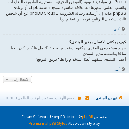
Group لأي مواضيع قانونية (القبض والتحري، المسئولية القانونية، التعليقات
والسب العلني، وغيرها) لها علاقة مباشرة بموقع phpbb.com أو برنامج
phpBB بذاته. إن أرسلت رسالة الكترونية لـ phpBB Group عن أي شخص
ثالث يستعمل البرنامج فربما لن تستلم ردا.
أعلى
كيف يمكنني الاتصال بمدير المنتدى؟
جميع مستخدمي المنتدى يمكنهم استخدام صفحة "اتصل بنا"، إذا كان الخيار
متاحًا بواسطة مدير المنتدى.
أعضاء المنتدى يمكنهم أيضًا استخدام رابط "فريق الموقع".
أعلى
الانتقال إلى
فهرس المنتدى
جميع الأوقات تستخدم
التوقيت العالمي+03:00
بدعم من
phpBB
® Forum Software © phpBB Limited
Premium phpBB Styles
Absolution style by