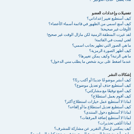
تفضيلات وإعدادات العضو
كيف أستطيع تغيير إعداداتي؟
كيف أمنع اسمي من الظهور في قائمة أسماء الأعضاء؟
الأوقات غير صحيحة!
لقد غيرت المنطقة الزمنية لكن مازال الوقت غير صحيح!
لغتي ليست في القائمة!
ما هي الصور التي تظهر بجانب اسمي؟
كيف أظهر الصورة الرمزية؟
ما هي الرتبة؟ وكيف يمكن تغييرها؟
عندما اضغط على بريد شخص ما يطلب مني الدخول؟
إشكالات النشر
كيف أنشر موضوعًا جديدًا أو أكتب ردًا؟
كيف أستطيع حذف أو تعديل موضوع؟
كيف أضع توقيعًا مع مشاركتي؟
كيف أقوم بعمل استطلاع؟
لماذا لا أستطيع عمل خيارات استطلاع أكثر؟
كيف أستطيع تعديل استطلاع ما أو إلغاءه؟
لماذا لا أستطيع دخول المنتدى؟
لماذا لا أستطيع إضافة المرفقات؟
لماذا أتلقى تحذيرات؟
كيف يمكنني إرسال التقرير عن مشاركة للمشرف؟
ما هي أيقونة حفظ الموضوع الموجودة في صفحة كتابة المواضيع؟