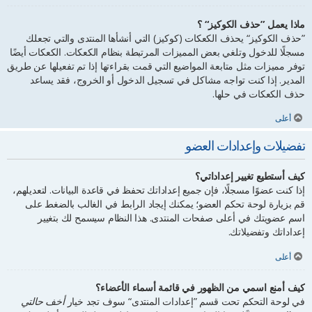
ماذا يعمل ”حذف الكوكيز“ ؟
”حذف الكوكيز“ يحذف الكعكات (كوكيز) التي أنشأها المنتدى والتي تجعلك
مسجلًا للدخول وتلغي بعض المميزات المرتبطة بنظام الكعكات. الكعكات أيضًا
توفر مميزات مثل متابعة المواضيع التي قمت بقراءتها إذا تم تفعيلها عن طريق
المدير. إذا كنت تواجه مشاكل في تسجيل الدخول أو الخروج، فقد يساعد
حذف الكعكات في حلها.
أعلى
تفضيلات وإعدادات العضو
كيف أستطيع تغيير إعداداتي؟
إذا كنت عضوًا مسجلًا، فإن جميع إعداداتك تحفظ في قاعدة البيانات. لتعديلهم،
قم بزيارة لوحة تحكم العضو؛ يمكنك إيجاد الرابط في الغالب بالضغط على
اسم عضويتك في أعلى صفحات المنتدى. هذا النظام سيسمح لك بتغيير
إعداداتك وتفضيلاتك.
أعلى
كيف أمنع اسمي من الظهور في قائمة أسماء الأعضاء؟
في لوحة التحكم تحت قسم ”إعدادات المنتدى“ سوف تجد خيار
أخف حالتي