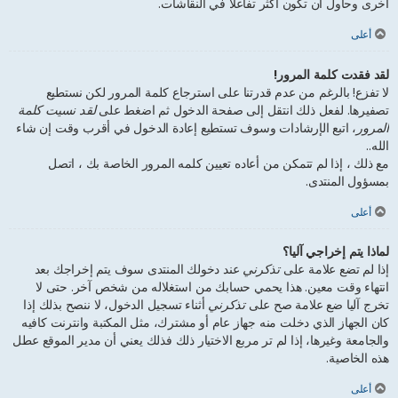
أخرى وحاول أن تكون أكثر تفاعلا في النقاشات.
أعلى
لقد فقدت كلمة المرور!
لا تفزع! بالرغم من عدم قدرتنا على استرجاع كلمة المرور لكن نستطيع
تصفيرها. لفعل ذلك انتقل إلى صفحة الدخول ثم اضغط على
لقد نسيت كلمة
المرور
، اتبع الإرشادات وسوف تستطيع إعادة الدخول في أقرب وقت إن شاء
الله..
مع ذلك ، إذا لم تتمكن من أعاده تعيين كلمه المرور الخاصة بك ، اتصل
بمسؤول المنتدى.
أعلى
لماذا يتم إخراجي آليا؟
إذا لم تضع علامة على
تذكرني
عند دخولك المنتدى سوف يتم إخراجك بعد
انتهاء وقت معين. هذا يحمي حسابك من استغلاله من شخص آخر. حتى لا
تخرج آليا ضع علامة صح على
تذكرني
أثناء تسجيل الدخول، لا ننصح بذلك إذا
كان الجهاز الذي دخلت منه جهاز عام أو مشترك، مثل المكتبة وانترنت كافيه
والجامعة وغيرها، إذا لم تر مربع الاختيار ذلك فذلك يعني أن مدير الموقع عطل
هذه الخاصية.
أعلى