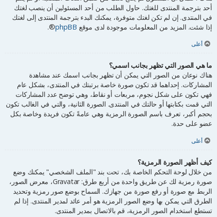
أحد بترجمة المنتدى للغتك. حاول الطلب من أحد المسئولين أن ينصب لغتك
في المنتدى. إن لم تكن لغتك متوفرة، يمكنك البدء بترجمة المنتدى إلى لغتك
إذا شئت. المزيد من المعلومات موجودة لدى موقع
phpBB
®.
أعلى
ما هي الصور التي تظهر بجانب اسمي؟
هناك نوعان من الصور التي يمكن أن تظهر بجانب اسمك عند مشاهدة
المشاركات. إحداهما قد تكون صورة خاصة برتبتك في المنتدى، بشكل عام
فهي تكون على شكل نجوم، مربعات أو نقاط، وهي توضح عدد المشاركات
التي قمت بكتابتها أو حالتك في المنتدى. الصورة الثانية، والتي في الغالب تكون
بحجم أكبر، تعرف باسم الصورة الرمزية وهي عامةً تكون فريدة وخاصة بكل
عضو على حدة.
أعلى
كيف أظهر الصورة الرمزية؟
من خلال لوحة التحكم الخاصة بك، تحت بند "الملف الشخصي" يمكنك وضع
صورة رمزية لك عن طريق واحدة من أربع طرق: Gravatar، معرض الصور،
الربط مع صورة أو رفع صورة من جهازك. السماح بوضع صور رمزية وتحديد
الطرق التي يمكن بها وضع الصور الرمزية هو أمر عائد لمدير المنتدى. إذا لم
تستطع استخدام الصور الرمزية، قم بالاتصال بمدير المنتدى.