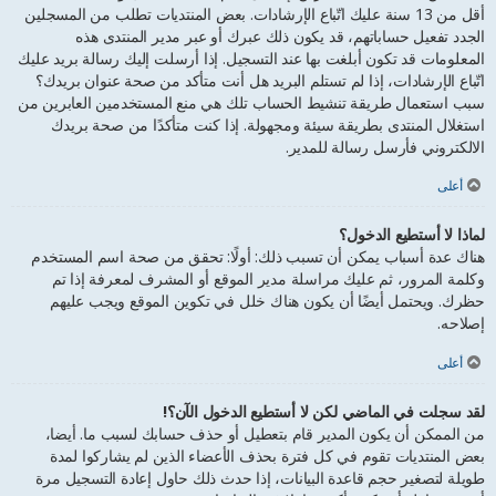
أقل من 13 سنة عليك اتّباع الإرشادات. بعض المنتديات تطلب من المسجلين
الجدد تفعيل حساباتهم، قد يكون ذلك عبرك أو عبر مدير المنتدى هذه
المعلومات قد تكون أبلغت بها عند التسجيل. إذا أرسلت إليك رسالة بريد عليك
اتّباع الإرشادات، إذا لم تستلم البريد هل أنت متأكد من صحة عنوان بريدك؟
سبب استعمال طريقة تنشيط الحساب تلك هي منع المستخدمين العابرين من
استغلال المنتدى بطريقة سيئة ومجهولة. إذا كنت متأكدًا من صحة بريدك
الالكتروني فأرسل رسالة للمدير.
أعلى
لماذا لا أستطيع الدخول؟
هناك عدة أسباب يمكن أن تسبب ذلك: أولًا: تحقق من صحة اسم المستخدم
وكلمة المرور، ثم عليك مراسلة مدير الموقع أو المشرف لمعرفة إذا تم
حظرك. ويحتمل أيضًا أن يكون هناك خلل في تكوين الموقع ويجب عليهم
إصلاحه.
أعلى
لقد سجلت في الماضي لكن لا أستطيع الدخول الآن؟!
من الممكن أن يكون المدير قام بتعطيل أو حذف حسابك لسبب ما. أيضا،
بعض المنتديات تقوم في كل فترة بحذف الأعضاء الذين لم يشاركوا لمدة
طويلة لتصغير حجم قاعدة البيانات، إذا حدث ذلك حاول إعادة التسجيل مرة