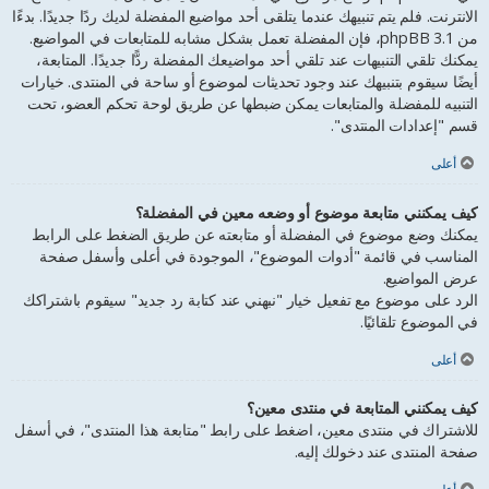
الانترنت. فلم يتم تنبيهك عندما يتلقى أحد مواضيع المفضلة لديك ردًا جديدًا. بدءًا
من phpBB 3.1، فإن المفضلة تعمل بشكل مشابه للمتابعات في المواضيع.
يمكنك تلقي التنبيهات عند تلقي أحد مواضيعك المفضلة ردًّا جديدًا. المتابعة،
أيضًا سيقوم بتنبيهك عند وجود تحديثات لموضوع أو ساحة في المنتدى. خيارات
التنبيه للمفضلة والمتابعات يمكن ضبطها عن طريق لوحة تحكم العضو، تحت
قسم "إعدادات المنتدى".
أعلى
كيف يمكنني متابعة موضوع أو وضعه معين في المفضلة؟
يمكنك وضع موضوع في المفضلة أو متابعته عن طريق الضغط على الرابط
المناسب في قائمة "أدوات الموضوع"، الموجودة في أعلى وأسفل صفحة
عرض المواضيع.
الرد على موضوع مع تفعيل خيار "نبهني عند كتابة رد جديد" سيقوم باشتراكك
في الموضوع تلقائيًا.
أعلى
كيف يمكنني المتابعة في منتدى معين؟
للاشتراك في منتدى معين، اضغط على رابط "متابعة هذا المنتدى"، في أسفل
صفحة المنتدى عند دخولك إليه.