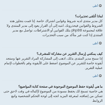
أعلى
لماذا أتلقى تحذيرات؟
كل مدير منتدى لديه شروط وقوانين اشتراك خاصة. إذا قمت بتجاوز هذه
الشروط والقوانين فيحذرونك. انتبه إلى أن القرار يعود إلى مدير المنتدى ولا
علاقة لمجموعة phpBB بتلك القوانين أو الاشتراطات. تواصل مع مدير
المنتدى إذا كنت غير متأكد من سبب التحذيرات.
أعلى
كيف يمكنني إرسال التقرير عن مشاركة للمشرف؟
إذا سمح مدير المنتدى بذلك، اذهب إلى المشاركة المراد التقرير عنها وستجد
أيقونة خاصة للتقرير عن الموضوع. اضغط على الأيقونة وقم بالخطوات لإتمام
عملية التقرير.
أعلى
ما هي أيقونة حفظ الموضوع الموجودة في صفحة كتابة المواضيع؟
هي خاصية تسمح لك بحفظ مسودة من الموضوع لإكماله في وقت لاحق حتى
تتمكن من إضافته. لمعرفة المزيد اتجه إلى لوحة التحكم الشخصية واتبع
الروابط.