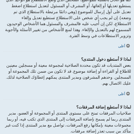
يستطيع تعديلها أو إلغائها، أو المشرف أو المسئول. لتعديل استطلاع اضغط
تعديل على أول إرسال للموضوع (وهي دائمًا مرتبطة بالاستطلاع الذي تم
وضعه). إن لم يجب أي شخص على الاستطلاع تستطيع تعديل وإلغاء
الاستطلاع، لكن إن أُجيب عليه فالمشرف والمسئول هما الأشخاص الوحيدون
المسموح لهم بالتعديل والإلغاء. وهذا لمنع الأشخاص من تغيير الأسئلة والأجوبة
وتزوير الاستطلاعات في وسط الفترة.
أعلى
لماذا لا أستطيع دخول المنتدى؟
بعض المنتديات قد تكون محددة الصلاحية لمجموعة معينة أو مسجلين معينين
للاطلاع أو القراءة أو إضافة موضوع. قد لا تكون من ضمن تلك المجموعة أو
المسجلين. وحدهم المشرفون ومدير المنتدى يمكنهم إعطاؤك الصلاحية لذلك.
عليك الاتصال بهم.
أعلى
لماذا لا أستطيع إضافة المرفقات؟
صلاحيات المرفقات تمنح على مستوى المنتدى أو المجموعة أو العضو، مدير
المنتدى ربما لم يسمح بإضافة المرفقات إلى المنتدى الذي تكتب فيه، أو ربما
مجموعات معينة بإمكانها رفع المرفقات، تواصل مع مدير المنتدى إذا كنت غير
متأكد من سبب تعذر إضافة مرفقات.