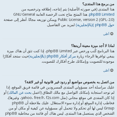
من برمج هذا المنتدى؟
هذا المنتدى (في صورته الأصلية) يتم إنتاجه، إطلاقه وترخصيه من
phpBB Limited
. هذا المنتج متاح تحت الرخصة العامة GNU General
Public License, version 2 (GPL-2.0) ويمكن توزيعه مجانًا. أنظر إلى صفحة
حول phpBB )(بالإنجليزية)
لمزيد من التفاصيل.
أعلى
لماذا لا أجد ميزة معينة أريدها؟
هذا البرنامج كُتب ورخص عبر phpBB Limited، إذا كنت تثق أن هناك ميزة
ينبغي توافرها الرجاء زيارة
مركز أفكار phpBB (بالإنجليزية)
حيث ستجد أفكارًا
موجودة للتصويت وبإمكانك طرح أفكارك للتصويت.
أعلى
من اتصل به بخصوص مواضيع أو ردود غير قانونية أو غير لائقة؟
عليك مراسلة أحد مسؤولي المنتدى المسرودين في قائمة فريق الموقع، إذا
لم توجد استجابة بإمكانك التواصل مع مالك النطاق (اعمل
بحث عن المالك
) أو
إذا كان المنتدى في موقع مجاني (مثل yahoo، free.fr، f2s.com، وغيرها)،
فخاطب إدارة الموقع أو إدارة سوء الاستغلال. عليك ملاحظة أن phpBB
Group ليس لها أي تحكم ولا تتحمل أي مسؤولية عن كيفية أو مكان أو من
الشخص الذي يستعمل هذا المنتدى. ليس هناك أي فائدة من مخاطبة phpBB