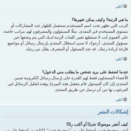
أعلى
ما هي الرتبة؟ وكيف يمكن تغييرها؟
الرتب التي تظهر تحت اسم المستخدم تستعمل لإظهار عدد المشاركات أو
مستوى المستخدم في المنتدى، مثلًا المسئولون والمشرفون لهم مراتب خاصة.
على العموم أنت لا تستطيع تغيير كلمات الرتبة لديك التي يتم وضعها عبر
مسؤول المنتدى، أرجوك لا تسئ استغلال المنتدى بإرسال رسائل أو مواضيع
فارغة لزيادة رتبتك، قد تجد المسئول أو المشرف يقلل من رتبك.
أعلى
عندما اضغط على بريد شخص ما يطلب مني الدخول؟
الأعضاء المسجلون فقط لهم القدرة على إرسال رسائل الكترونية ضمن
المنتدى (إن كان المسئول قام بتفعيل هذه الميزة). وهذه لتقليل الرسائل غير
المرغوب بها من أن ترسل عن طريق المنتدى.
أعلى
إشكالات النشر
كيف أنشر موضوعًا جديدًا أو أكتب ردًا؟
لنشر موضوع جديد، اضغط على زر "موضوع جديد". لكتابة رد، اضغط على زر