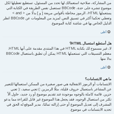
من المشاركة، صلاحية استعمالك لها تحدد من المسئول، تستطيع تعطيلها لكل
موضوع تنشره على حدة، BBCode تستعمل نفس الطريقة في الكتابة التي
يستعملها HTML، الرموز محاطة بأقواس مربعة [ و ] بدلًا من < and >
وتعطي تحكما أكثر في تنسيق النص. لمزيد من المعلومات عن BBCode انظر
الدليل الخاص بها في شاشة كتابة الموضوع.
أعلى
هل أستطيع استعمال HTML؟
لا، غير مسموح لك بكتابة HTML في هذا المنتدى مقدمة على أنها HTML.
معظم التنسيقات التي تستعملها HTML يمكن أن تطبق باستعمال BBCode
بدلا منها.
أعلى
ما هي الابتسامات؟
الابتسامات أو الرموز الانفعالية هي صور صغيرة من الممكن استعمالها للتعبير
عن المشاعر باستعمال حروف قليلة، مثلًا الرمزين :) تعني سعيد، :( تعني
حزين. قائمة كاملة بالوجوه موجودة عند تقديم موضوع أو رد جديد، حاول ألاّ
تكثر من استعمال الوجوه، فقد يجعل هذا الموضوع غير قابل للقراءة مما يدعو
المشرف إلى تعديل الموضوع أو حتى إزالته تمامًا، مدير الموقع له الحق في
تحديد الابتسامات في موضوع.