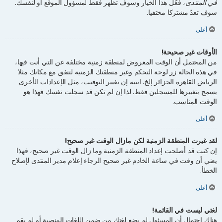
في المنتدى
، فعَّل هذا الخيار وسوف تظهر فقط لمسؤول الموقع أو لنفسك.
سوف تعدّ مشتركا مختفيا.
أعلى
الأوقات غير صحيحة!
من المحتمل أن الوقت المعروض لمنطقة زمنية مختلفة عن التي أنت فيها،
في هذه الحالة زر لوحة التحكم وغير منطقتك الزمنية لتتفق مع مكانك مثلا
الرياض القاهرة الجزائر إلخ. انتبه إن تغيير التوقيت، مثل الإعدادات الأخرى
يسمح بتغييرها للمسجلين فقط. لذا إن لم تكن قد سجلت نفسك فهذا هو
الوقت المناسب.
أعلى
لقد غيرت المنطقة الزمنية لكن مازال الوقت غير صحيح!
إن كنت قد أصلحت إعداد المنطقة الزمنية وما زال الوقت غير صحيح، فهذا
يعني أن وقت في ساعة الخادم غير صحيح الرجاء إعلام مدير المنتدى لإصلاح
الخطأ.
أعلى
لغتي ليست في القائمة!
هناك احتمال أن المسئول لم يضع لغتك من ضمن اللغات المنصبة أو لم يقم