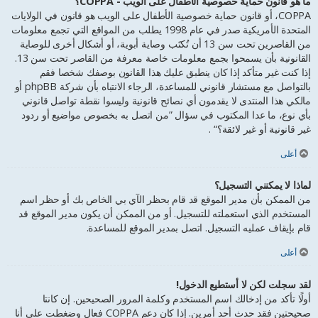
ما هو قانون حماية خصوصية الأطفال على الويب - COPPA؟
COPPA، أو قانون حماية خصوصية الأطفال على الويب هو قانون في الولايات
المتحدة الأمريكية صدر في عام 1998 يطلب من المواقع التي تجمع معلومات
من القاصرين تحت سن 13 أن تُكتَب وصاية أبوية، أو أشكال أخرى للوصاية
القانونية بأن يسمحوا بجمع معلومات خاصة معرفة من القاصر تحت سن 13.
إذا كنت غير متأكد إذا كان ينطبق عليك هذا القانون بوصفك شخصا فقم
بالتواصل مع مستشار قانوني للمساعدة، الرجاء الانتباه بأن شركة phpBB أو
مالكي هذا المنتدى لا يقدمون أي نصائح قانونية وليسوا نقطة تواصل قانوني
بأي نوع، ما عدا المكتوب في سؤال ”من اتصل به بخصوص مواضيع أو ردود
غير قانونية أو غير لائقة؟“ .
أعلى
لماذا لا يمكنني التسجيل؟
من الممكن بأن مدير الموقع قد قام بحظر الآي بي الخاص بك أو حظر اسم
المستخدم الذي استعملته للتسجيل. أو من الممكن أن يكون مدير الموقع قد
قام بإيقاف عمليه التسجيل. اتصل بمدير الموقع للمساعدة.
أعلى
لقد سجلت لكن لا أستطيع الدخول!
أولًا تأكد من إدخالك اسم المستخدم وكلمة المرور الصحيحين. إن كانتا
صحيحتين فقد حدث أحد أمرين. إذا كان دعم COPPA فعال وضغطت على أنا