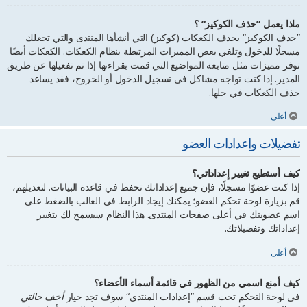
ماذا يعمل ”حذف الكوكيز“ ؟
”حذف الكوكيز“ يحذف الكعكات (كوكيز) التي أنشأها المنتدى والتي تجعلك
مسجلًا للدخول وتلغي بعض المميزات المرتبطة بنظام الكعكات. الكعكات أيضًا
توفر مميزات مثل متابعة المواضيع التي قمت بقراءتها إذا تم تفعيلها عن طريق
المدير. إذا كنت تواجه مشاكل في تسجيل الدخول أو الخروج، فقد يساعد
حذف الكعكات في حلها.
أعلى
تفضيلات وإعدادات العضو
كيف أستطيع تغيير إعداداتي؟
إذا كنت عضوًا مسجلًا، فإن جميع إعداداتك تحفظ في قاعدة البيانات. لتعديلهم،
قم بزيارة لوحة تحكم العضو؛ يمكنك إيجاد الرابط في الغالب بالضغط على
اسم عضويتك في أعلى صفحات المنتدى. هذا النظام سيسمح لك بتغيير
إعداداتك وتفضيلاتك.
أعلى
كيف أمنع اسمي من الظهور في قائمة أسماء الأعضاء؟
في لوحة التحكم تحت قسم ”إعدادات المنتدى“ سوف تجد خيار
أخف حالتي