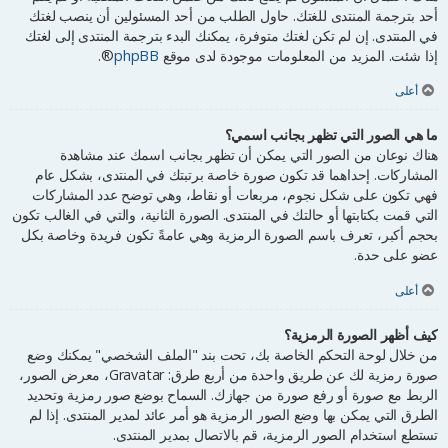
أحد بترجمة المنتدى للغتك. حاول الطلب من أحد المسئولين أن ينصب لغتك
في المنتدى. إن لم تكن لغتك متوفرة، يمكنك البدء بترجمة المنتدى إلى لغتك
إذا شئت. المزيد من المعلومات موجودة لدى موقع
phpBB
®.
أعلى
ما هي الصور التي تظهر بجانب اسمي؟
هناك نوعان من الصور التي يمكن أن تظهر بجانب اسمك عند مشاهدة
المشاركات. إحداهما قد تكون صورة خاصة برتبتك في المنتدى، بشكل عام
فهي تكون على شكل نجوم، مربعات أو نقاط، وهي توضح عدد المشاركات
التي قمت بكتابتها أو حالتك في المنتدى. الصورة الثانية، والتي في الغالب تكون
بحجم أكبر، تعرف باسم الصورة الرمزية وهي عامةً تكون فريدة وخاصة بكل
عضو على حدة.
أعلى
كيف أظهر الصورة الرمزية؟
من خلال لوحة التحكم الخاصة بك، تحت بند "الملف الشخصي" يمكنك وضع
صورة رمزية لك عن طريق واحدة من أربع طرق: Gravatar، معرض الصور،
الربط مع صورة أو رفع صورة من جهازك. السماح بوضع صور رمزية وتحديد
الطرق التي يمكن بها وضع الصور الرمزية هو أمر عائد لمدير المنتدى. إذا لم
تستطع استخدام الصور الرمزية، قم بالاتصال بمدير المنتدى.