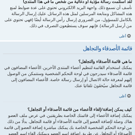
لقد استلمت رسالة مؤذية أو دعائية من شخص ما في هذا المنتدى!
نأسف أن نسمع ذلك. واجهة البريد الالكتروني تحتوي على عدة ضوابط لمنع
هذه المشاكل ومتابعة المرسلين لمثل هذه الرسائل. عليك إرسال الرسالة
بالكامل للمسؤول، من الضروري إرسال رأس الرسالة أيضًا (فهي تحتوي على
من أرسل الرسالة). فإنهم سوف يستطيعون التصرف في ذلك.
أعلى
قائمة الأصدقاء والتجاهل
ما هي قائمة الأصدقاء والتجاهل؟
يمكنك استخدام القائمة لتنظيم أعضاء المنتدى الآخرين. الأعضاء المضافون في
قائمة الأصدقاء سيدرجون في لوحة التحكم الشخصية وستتمكن من الوصول
إليهم لمعرفة حالة الاتصال أو إرسال رسالة خاصة. الأعضاء المضافون إلى
قائمة التجاهل سيُخفَونَ تلقائيا عنك.
أعلى
كيف يمكن إضافة/إلغاء الأعضاء من قائمة الأصدقاء أو التجاهل؟
يمكنك إضافة الأعضاء إلى قائمتك الخاصة بطريقتين. في عرض ملف العضو
هناك وصلة لإضافة العضو إلى قائمة الأصدقاء أو قائمة التجاهل. بدلًا من ذلك
من لوحة التحكم الشخصية الخاصة بك يمكنك مباشرة إضافة العضو إلى قائمة
الأصدقاء أو التجاهل عن طريق إضافة اسم العضو ويمكنك إلغاء اسم العضو