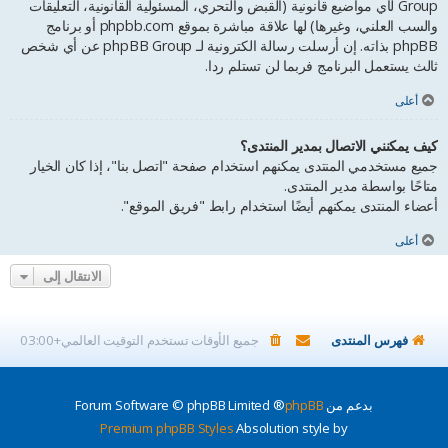
Group لأي مواضيع قانونية (القبض والتحري، المسئولية القانونية، التعليقات
والسب العلني، وغيرها) لها علاقة مباشرة بموقع phpbb.com أو برنامج
phpBB بذاته. إن أرسلت رسالة الكترونية لـ phpBB Group عن أي شخص
ثالث يستعمل البرنامج فربما لن تستلم ردا.
أعلى
كيف يمكنني الاتصال بمدير المنتدى؟
جميع مستخدمي المنتدى يمكنهم استخدام صفحة "اتصل بنا"، إذا كان الخيار
متاحًا بواسطة مدير المنتدى.
أعضاء المنتدى يمكنهم أيضًا استخدام رابط "فريق الموقع".
أعلى
الانتقال إلى
فهرس المنتدى
جميع الأوقات تستخدم
التوقيت العالمي+03:00
بدعم من
phpBB
® Forum Software © phpBB Limited
Premium phpBB Styles
Absolution style by