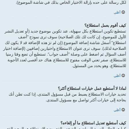
لكل رسالة على حده بإزالة الاختيار الخاص بذلك في شاشة الموضوع).
أعلى
كيف أقوم بعمل استطلاع؟
تستطيع تكوين استطلاع بكل سهولة، عند تكوين موضوع جديد (أو تعديل النشر
الأول للموضوع، إن كانت لك تلك الصلاحية) سوف ترى نموذج ”أضف
استطلاع“ أسفل شاشة إضافة الموضوع (إن لم ترَ هذه الإضافة قد لا يكون لك
الصلاحية لذلك). سوف ترى عنوان الاستطلاع واختيارين إضافيين (لإضافة اختيار
أضف السؤال ثم اضغط على وصلة ”أضف جواب“. تستطيع أن تضع وقتا زمنيا
للاستطلاع، صفر تعني الوقت مفتوح للاستطلاع. هناك حد أقصى لعدد الأجوبة
للاستطلاع، وهو يحدد من المسئول.
أعلى
لماذا لا أستطيع عمل خيارات استطلاع أكثر؟
تحديد خيارات الاستطلاع يضبط من قبل مسؤول المنتدى، إذا كنت تظن أنك
بحاجة إلى خيارات أكثر تواصل مع مسؤول المنتدى.
أعلى
كيف أستطيع تعديل استطلاع ما أو إلغاءه؟
كما هو الحال بالنسبة للمواضيع، الشخص الذي وضع الاستطلاع هو الوحيد الذي