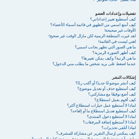
تفضيلات وإعدادات العضو
كيف أستطيع تغيير إعداداتي؟
كيف أمنع اسمي من الظهور في قائمة أسماء الأعضاء؟
الأوقات غير صحيحة!
لقد غيرت المنطقة الزمنية لكن مازال الوقت غير صحيح!
لغتي ليست في القائمة!
ما هي الصور التي تظهر بجانب اسمي؟
كيف أظهر الصورة الرمزية؟
ما هي الرتبة؟ وكيف يمكن تغييرها؟
عندما اضغط على بريد شخص ما يطلب مني الدخول؟
إشكالات النشر
كيف أنشر موضوعًا جديدًا أو أكتب ردًا؟
كيف أستطيع حذف أو تعديل موضوع؟
كيف أضع توقيعًا مع مشاركتي؟
كيف أقوم بعمل استطلاع؟
لماذا لا أستطيع عمل خيارات استطلاع أكثر؟
كيف أستطيع تعديل استطلاع ما أو إلغاءه؟
لماذا لا أستطيع دخول المنتدى؟
لماذا لا أستطيع إضافة المرفقات؟
لماذا أتلقى تحذيرات؟
كيف يمكنني إرسال التقرير عن مشاركة للمشرف؟
ما هي أيقونة حفظ الموضوع الموجودة في صفحة كتابة المواضيع؟