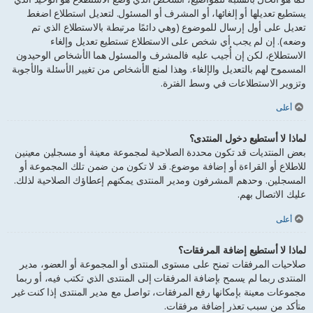
يستطيع تعديلها أو إلغائها، أو المشرف أو المسئول. لتعديل استطلاع اضغط
تعديل على أول إرسال للموضوع (وهي دائمًا مرتبطة بالاستطلاع الذي تم
وضعه). إن لم يجب أي شخص على الاستطلاع تستطيع تعديل وإلغاء
الاستطلاع، لكن إن أُجيب عليه فالمشرف والمسئول هما الأشخاص الوحيدون
المسموح لهم بالتعديل والإلغاء. وهذا لمنع الأشخاص من تغيير الأسئلة والأجوبة
وتزوير الاستطلاعات في وسط الفترة.
أعلى
لماذا لا أستطيع دخول المنتدى؟
بعض المنتديات قد تكون محددة الصلاحية لمجموعة معينة أو مسجلين معينين
للاطلاع أو القراءة أو إضافة موضوع. قد لا تكون من ضمن تلك المجموعة أو
المسجلين. وحدهم المشرفون ومدير المنتدى يمكنهم إعطاؤك الصلاحية لذلك.
عليك الاتصال بهم.
أعلى
لماذا لا أستطيع إضافة المرفقات؟
صلاحيات المرفقات تمنح على مستوى المنتدى أو المجموعة أو العضو، مدير
المنتدى ربما لم يسمح بإضافة المرفقات إلى المنتدى الذي تكتب فيه، أو ربما
مجموعات معينة بإمكانها رفع المرفقات، تواصل مع مدير المنتدى إذا كنت غير
متأكد من سبب تعذر إضافة مرفقات.