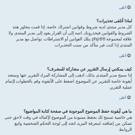
أعلى
لماذا أتلقى تحذيرات؟
كل مدير منتدى لديه شروط وقوانين اشتراك خاصة. إذا قمت بتجاوز هذه
الشروط والقوانين فيحذرونك. انتبه إلى أن القرار يعود إلى مدير المنتدى ولا
علاقة لمجموعة phpBB بتلك القوانين أو الاشتراطات. تواصل مع مدير
المنتدى إذا كنت غير متأكد من سبب التحذيرات.
أعلى
كيف يمكنني إرسال التقرير عن مشاركة للمشرف؟
إذا سمح مدير المنتدى بذلك، اذهب إلى المشاركة المراد التقرير عنها وستجد
أيقونة خاصة للتقرير عن الموضوع. اضغط على الأيقونة وقم بالخطوات لإتمام
عملية التقرير.
أعلى
ما هي أيقونة حفظ الموضوع الموجودة في صفحة كتابة المواضيع؟
هي خاصية تسمح لك بحفظ مسودة من الموضوع لإكماله في وقت لاحق حتى
تتمكن من إضافته. لمعرفة المزيد اتجه إلى لوحة التحكم الشخصية واتبع
الروابط.