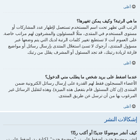
أعلى
ما هي الرتبة؟ وكيف يمكن تغييرها؟
الرتب التي تظهر تحت اسم المستخدم تستعمل لإظهار عدد المشاركات أو
مستوى المستخدم في المنتدى، مثلًا المسئولون والمشرفون لهم مراتب خاصة.
على العموم أنت لا تستطيع تغيير كلمات الرتبة لديك التي يتم وضعها عبر
مسؤول المنتدى، أرجوك لا تسئ استغلال المنتدى بإرسال رسائل أو مواضيع
فارغة لزيادة رتبتك، قد تجد المسئول أو المشرف يقلل من رتبك.
أعلى
عندما اضغط على بريد شخص ما يطلب مني الدخول؟
الأعضاء المسجلون فقط لهم القدرة على إرسال رسائل الكترونية ضمن
المنتدى (إن كان المسئول قام بتفعيل هذه الميزة). وهذه لتقليل الرسائل غير
المرغوب بها من أن ترسل عن طريق المنتدى.
أعلى
إشكالات النشر
كيف أنشر موضوعًا جديدًا أو أكتب ردًا؟
لنشر موضوع جديد، اضغط على زر "موضوع جديد". لكتابة رد، اضغط على زر