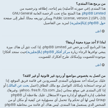
من برمج هذا المنتدى؟
هذا المنتدى (في صورته الأصلية) يتم إنتاجه، إطلاقه وترخصيه من
phpBB Limited
. هذا المنتج متاح تحت الرخصة العامة GNU General
Public License, version 2 (GPL-2.0) ويمكن توزيعه مجانًا. أنظر إلى صفحة
حول phpBB )(بالإنجليزية)
لمزيد من التفاصيل.
أعلى
لماذا لا أجد ميزة معينة أريدها؟
هذا البرنامج كُتب ورخص عبر phpBB Limited، إذا كنت تثق أن هناك ميزة
ينبغي توافرها الرجاء زيارة
مركز أفكار phpBB (بالإنجليزية)
حيث ستجد أفكارًا
موجودة للتصويت وبإمكانك طرح أفكارك للتصويت.
أعلى
من اتصل به بخصوص مواضيع أو ردود غير قانونية أو غير لائقة؟
عليك مراسلة أحد مسؤولي المنتدى المسرودين في قائمة فريق الموقع، إذا
لم توجد استجابة بإمكانك التواصل مع مالك النطاق (اعمل
بحث عن المالك
) أو
إذا كان المنتدى في موقع مجاني (مثل yahoo، free.fr، f2s.com، وغيرها)،
فخاطب إدارة الموقع أو إدارة سوء الاستغلال. عليك ملاحظة أن phpBB
Group ليس لها أي تحكم ولا تتحمل أي مسؤولية عن كيفية أو مكان أو من
الشخص الذي يستعمل هذا المنتدى. ليس هناك أي فائدة من مخاطبة phpBB