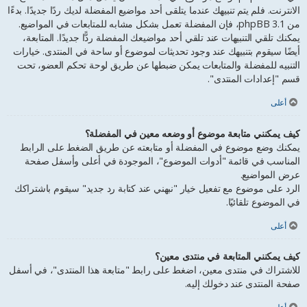
الانترنت. فلم يتم تنبيهك عندما يتلقى أحد مواضيع المفضلة لديك ردًا جديدًا. بدءًا
من phpBB 3.1، فإن المفضلة تعمل بشكل مشابه للمتابعات في المواضيع.
يمكنك تلقي التنبيهات عند تلقي أحد مواضيعك المفضلة ردًّا جديدًا. المتابعة،
أيضًا سيقوم بتنبيهك عند وجود تحديثات لموضوع أو ساحة في المنتدى. خيارات
التنبيه للمفضلة والمتابعات يمكن ضبطها عن طريق لوحة تحكم العضو، تحت
قسم "إعدادات المنتدى".
أعلى
كيف يمكنني متابعة موضوع أو وضعه معين في المفضلة؟
يمكنك وضع موضوع في المفضلة أو متابعته عن طريق الضغط على الرابط
المناسب في قائمة "أدوات الموضوع"، الموجودة في أعلى وأسفل صفحة
عرض المواضيع.
الرد على موضوع مع تفعيل خيار "نبهني عند كتابة رد جديد" سيقوم باشتراكك
في الموضوع تلقائيًا.
أعلى
كيف يمكنني المتابعة في منتدى معين؟
للاشتراك في منتدى معين، اضغط على رابط "متابعة هذا المنتدى"، في أسفل
صفحة المنتدى عند دخولك إليه.