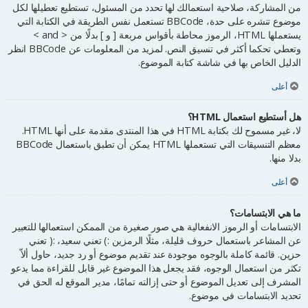
من المشاركة، صلاحية استعمالك لها تحدد من المسئول، تستطيع تعطيلها لكل
موضوع تنشره على حدة، BBCode تستعمل نفس الطريقة في الكتابة التي
يستعملها HTML، الرموز محاطة بأقواس مربعة [ و ] بدلًا من < and >
وتعطي تحكما أكثر في تنسيق النص. لمزيد من المعلومات عن BBCode انظر
الدليل الخاص بها في شاشة كتابة الموضوع.
أعلى
هل أستطيع استعمال HTML؟
لا، غير مسموح لك بكتابة HTML في هذا المنتدى مقدمة على أنها HTML.
معظم التنسيقات التي تستعملها HTML يمكن أن تطبق باستعمال BBCode
بدلا منها.
أعلى
ما هي الابتسامات؟
الابتسامات أو الرموز الانفعالية هي صور صغيرة من الممكن استعمالها للتعبير
عن المشاعر باستعمال حروف قليلة، مثلًا الرمزين :) تعني سعيد، :( تعني
حزين. قائمة كاملة بالوجوه موجودة عند تقديم موضوع أو رد جديد، حاول ألاّ
تكثر من استعمال الوجوه، فقد يجعل هذا الموضوع غير قابل للقراءة مما يدعو
المشرف إلى تعديل الموضوع أو حتى إزالته تمامًا، مدير الموقع له الحق في
تحديد الابتسامات في موضوع.