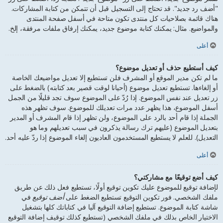
"أضف رد جديد". قد تحتاج إلى التسجيل قبل أن تتمكن من كتابة المشاركات.
هناك قائمة بصلاحيات كل منتدى تكون متاحة في أسفل صفحة المنتدى
والمواضيع. مثال: يمكنك كتابة موضوع جديد، يمكنك إرفاق ملفات مرفقة، إلخ.
أعلى
كيف أستطيع حذف أو تعديل موضوع؟
ما لم تكن مدير الموقع أو المشرف فلن تستطيع إلا تعديل مواضيعك الخاصة
أو إلغاءها. تستطيع تعديل موضوع (أحيانا لوقت قصير بعد كتابته) بالضغط على
زر تعديل عند نفس الموضوع. إذا رُدّ على الموضوع سوف تجد قليلًا من الجمل
أسفل الموضوع، هذا يظهر عدد مرات تعديلك للموضوع. سوف تظهر هذه
الجملة إذا قام أحد بالرد على الموضوع، ولن تظهر إذا قام المشرف أو المدير
بتعديل الموضوع (عليهم ترك رسالة يذكرون في سبب تعديلهم وما هو
التعديل). للعلم لا يستطيع المستخدمون العاديون إلغاء الموضوع إذا ردّ عليه أحد.
أعلى
كيف أضع توقيعًا مع مشاركتي؟
لإضافة توقيع للموضوع عليك تكوين توقيع أولًا، تستطيع فعل ذلك عن طريق
ملفك الشخصي. فور تكوين التوقيع تستطيع الضغط على
أضف توقيع
في
شاشة كتابة الموضوع. تستطيع إضافة التوقيع آليا في كتاباتك كلها بتشغيل
الاختيار الخاص بذلك في ملفك الشخصي (تستطيع كذلك توقيف إضافة التوقيع