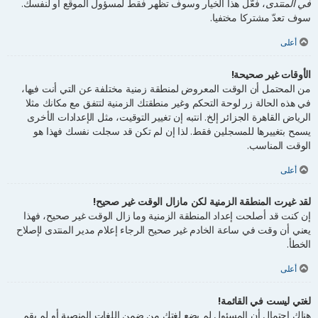
في المنتدى
، فعَّل هذا الخيار وسوف تظهر فقط لمسؤول الموقع أو لنفسك.
سوف تعدّ مشتركا مختفيا.
أعلى
الأوقات غير صحيحة!
من المحتمل أن الوقت المعروض لمنطقة زمنية مختلفة عن التي أنت فيها،
في هذه الحالة زر لوحة التحكم وغير منطقتك الزمنية لتتفق مع مكانك مثلا
الرياض القاهرة الجزائر إلخ. انتبه إن تغيير التوقيت، مثل الإعدادات الأخرى
يسمح بتغييرها للمسجلين فقط. لذا إن لم تكن قد سجلت نفسك فهذا هو
الوقت المناسب.
أعلى
لقد غيرت المنطقة الزمنية لكن مازال الوقت غير صحيح!
إن كنت قد أصلحت إعداد المنطقة الزمنية وما زال الوقت غير صحيح، فهذا
يعني أن وقت في ساعة الخادم غير صحيح الرجاء إعلام مدير المنتدى لإصلاح
الخطأ.
أعلى
لغتي ليست في القائمة!
هناك احتمال أن المسئول لم يضع لغتك من ضمن اللغات المنصبة أو لم يقم