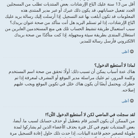
أقل من 13 سنة عليك اتّباع الإرشادات. بعض المنتديات تطلب من المسجلين
الجدد تفعيل حساباتهم، قد يكون ذلك عبرك أو عبر مدير المنتدى هذه
المعلومات قد تكون أبلغت بها عند التسجيل. إذا أرسلت إليك رسالة بريد عليك
اتّباع الإرشادات، إذا لم تستلم البريد هل أنت متأكد من صحة عنوان بريدك؟
سبب استعمال طريقة تنشيط الحساب تلك هي منع المستخدمين العابرين من
استغلال المنتدى بطريقة سيئة ومجهولة. إذا كنت متأكدًا من صحة بريدك
الالكتروني فأرسل رسالة للمدير.
أعلى
لماذا لا أستطيع الدخول؟
هناك عدة أسباب يمكن أن تسبب ذلك: أولًا: تحقق من صحة اسم المستخدم
وكلمة المرور، ثم عليك مراسلة مدير الموقع أو المشرف لمعرفة إذا تم
حظرك. ويحتمل أيضًا أن يكون هناك خلل في تكوين الموقع ويجب عليهم
إصلاحه.
أعلى
لقد سجلت في الماضي لكن لا أستطيع الدخول الآن؟!
من الممكن أن يكون المدير قام بتعطيل أو حذف حسابك لسبب ما. أيضا،
بعض المنتديات تقوم في كل فترة بحذف الأعضاء الذين لم يشاركوا لمدة
طويلة لتصغير حجم قاعدة البيانات، إذا حدث ذلك حاول إعادة التسجيل مرة