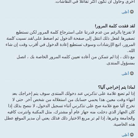
أخرى وحاول أن تكون أكثر تفاعلا في النقاشات.
أعلى
لقد فقدت كلمة المرور!
لا تفزع! بالرغم من عدم قدرتنا على استرجاع كلمة المرور لكن نستطيع
تصفيرها. لفعل ذلك انتقل إلى صفحة الدخول ثم اضغط على
لقد نسيت كلمة
المرور
، اتبع الإرشادات وسوف تستطيع إعادة الدخول في أقرب وقت إن شاء
الله..
مع ذلك ، إذا لم تتمكن من أعاده تعيين كلمه المرور الخاصة بك ، اتصل
بمسؤول المنتدى.
أعلى
لماذا يتم إخراجي آليا؟
إذا لم تضع علامة على
تذكرني
عند دخولك المنتدى سوف يتم إخراجك بعد
انتهاء وقت معين. هذا يحمي حسابك من استغلاله من شخص آخر. حتى لا
تخرج آليا ضع علامة صح على
تذكرني
أثناء تسجيل الدخول، لا ننصح بذلك إذا
كان الجهاز الذي دخلت منه جهاز عام أو مشترك، مثل المكتبة وانترنت كافيه
والجامعة وغيرها، إذا لم تر مربع الاختيار ذلك فذلك يعني أن مدير الموقع عطل
هذه الخاصية.
أعلى